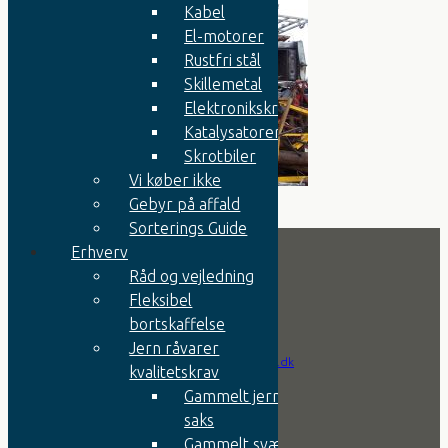
Kabel
El-motorer
Rustfri stål
Skillemetal
Elektronikskrot
Katalysatorer
Skrotbiler
Vi køber ikke
Gebyr på affald
Sorterings Guide
Erhverv
Råd og vejledning
Kontakt
Fleksibel
bortskaffelse
Jern råvarer
Tlf.:
+45 9752 0666
Email:
info@jernesper.dk
kvalitetskrav
Gammelt jern til
Firma
saks
Gammelt svært