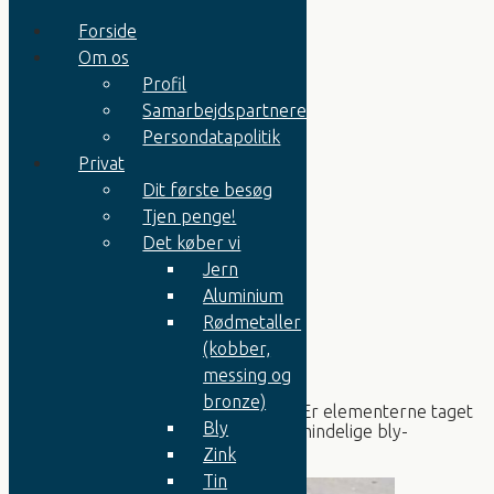
Forside
Om os
Profil
Bly rør og plade
Samarbejdspartnere
Bly fra kabel
Persondatapolitik
Balanceklodser
Bly akkumulatorer/Bilbatterier
Privat
Truckakkumulatorer
Dit første besøg
Zink rør og plade
Tjen penge!
Zink anoder
Zink støbt
Det køber vi
Tin
Jern
Erhverv
Aluminium
Metaller kvalitetskrav
Bly, zink og tin
Rødmetaller
(kobber,
Truckakkumulatorer
messing og
bronze)
Fra el-drevne trucks og palleløftere. Er elementerne taget
Bly
ud af kasserne indkøbes disse som almindelige bly-
akkumulatorer.
Zink
Tin