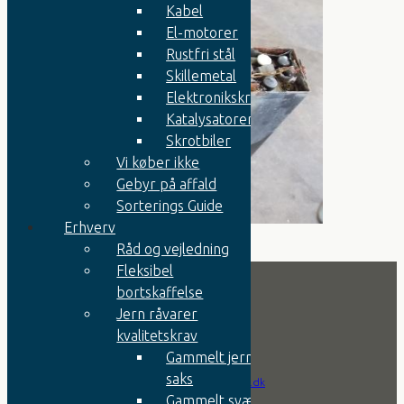
Kabel
El-motorer
Rustfri stål
Skillemetal
Elektronikskrot
Katalysatorer
Skrotbiler
Vi køber ikke
Gebyr på affald
Sorterings Guide
Erhverv
Råd og vejledning
Fleksibel
bortskaffelse
Jern råvarer
Kontakt
kvalitetskrav
Gammelt jern til
Tlf.:
+45 9752 0666
saks
Email:
info@jernesper.dk
Gammelt svært