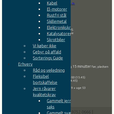
Tlf.:
+45 9752 0666
Kabel
Email:
info@jernesper.dk
El-motorer
Rustfri stål
Firma
Skillemetal
Elektronikskrot
Aa. Espersen & Søn A/S
Svansøvej 2, 7800 Skive
Katalysatorer
Skrotbiler
CVR nr.: 42607819
Vi køber ikke
Gebyr på affald
Åbningstider
Sorterings Guide
Erhverv
15 minutter
Vær opmærksom på, at vi lukker for indvejning
før, pladsen
Råd og vejledning
lukker!
Fleksibel
Mandag – torsdag: 07:00 – 16:00 (15.45)
Fredag: 07:00 – 15:00 (14.45)
bortskaffelse
OBS: Vi har ferie lukket i uge 29 + uge 53
Jern råvarer
kvalitetskrav
Gammelt jern til
saks
Svansøvej 2 | DK-7800 Skive | Tlf: +45 9752 0666 |
Gammelt svært