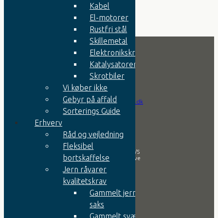
Kabel
El-motorer
Rustfri stål
Skillemetal
Elektronikskrot
Katalysatorer
Kontakt
Skrotbiler
Vi køber ikke
Tlf.:
+45 9752 0666
Gebyr på affald
Email:
info@jernesper.dk
Sorterings Guide
Erhverv
Firma
Råd og vejledning
Fleksibel
Aa. Espersen & Søn A/S
bortskaffelse
Svansøvej 2, 7800 Skive
Jern råvarer
CVR nr.: 42607819
kvalitetskrav
Gammelt jern til
Åbningstider
saks
Gammelt svært