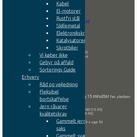
Kontakt
Kabel
El-motorer
Tlf.:
+45 9752 0666
Rustfri stål
Email:
info@jernesper.dk
Skillemetal
Elektronikskrot
Firma
Katalysatorer
Skrotbiler
Aa. Espersen & Søn A/S
Vi køber ikke
Svansøvej 2, 7800 Skive
Gebyr på affald
CVR nr.: 42607819
Sorterings Guide
Erhverv
Åbningstider
Råd og vejledning
Fleksibel
15 minutter
Vær opmærksom på, at vi lukker for indvejning
før, pladsen
bortskaffelse
lukker!
Jern råvarer
Mandag – torsdag: 07:00 – 16:00 (15.45)
kvalitetskrav
Fredag: 07:00 – 15:00 (14.45)
Gammelt jern til
OBS: Vi har ferie lukket i uge 29 + uge 53
saks
Gammelt svært