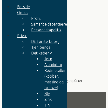
Forside
Om os
Profil
Kromstål
Samarbejdspartnere
Rustfri stål
Persondatapolitik
Rustfri spåner
Rustfri stål syrefast
Privat
Rustfri syrefast spåner
Dit første besøg
Erhverv
Tjen penge!
Metaller kvalitetskrav
Krom og nikkel legeringer
Det køber vi
Jern
Rustfri syrefast spåner
Aluminium
Rødmetaller
Rustfri syrefast spåner:
(kobber,
Som syrefast rustfri blot i form af drejespåner.
messing og
bronze)
Bly
Zink
Tin