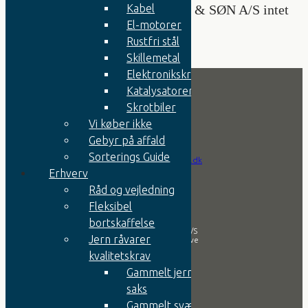
OBS: Vi har hos AA. ESPERSEN & SØN A/S intet
Kabel
salg til private.
El-motorer
Rustfri stål
Skillemetal
Elektronikskrot
Katalysatorer
Skrotbiler
Kontakt
Vi køber ikke
Gebyr på affald
Tlf.:
+45 9752 0666
Sorterings Guide
Email:
info@jernesper.dk
Erhverv
Råd og vejledning
Firma
Fleksibel
bortskaffelse
Aa. Espersen & Søn A/S
Jern råvarer
Svansøvej 2, 7800 Skive
kvalitetskrav
CVR nr.: 42607819
Gammelt jern til
saks
Åbningstider
Gammelt svært