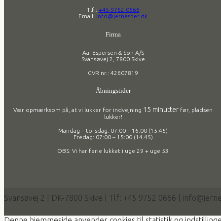
Tlf.:
+45 9752 0666
Email:
info@jernesper.dk
Firma
Aa. Espersen & Søn A/S
Svansøvej 2, 7800 Skive
CVR nr.: 42607819
Åbningstider
15 minutter
Vær opmærksom på, at vi lukker for indvejning
før, pladsen
lukker!
Mandag – torsdag: 07:00 – 16:00 (15.45)
Fredag: 07:00 – 15:00 (14.45)
OBS: Vi har ferie lukket i uge 29 + uge 53
Svansøvej 2 | DK-7800 Skive | Tlf: +45 9752 0666 | info@jern
Denne hjemmeside anvender cookies til statistik og indstilli