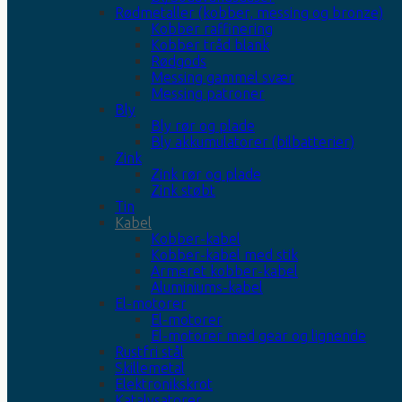
Rødmetaller (kobber, messing og bronze)
Kobber raffinering
Kobber tråd blank
Rødgods
Messing gammel svær
Messing patroner
Bly
Bly rør og plade
Bly akkumulatorer (bilbatterier)
Zink
Zink rør og plade
Zink støbt
Tin
Kabel
Kobber-kabel
Kobber-kabel med stik
Armeret kobber-kabel
Aluminiums-kabel
El-motorer
El-motorer
El-motorer med gear og lignende
Rustfri stål
Skillemetal
Elektronikskrot
Katalysatorer