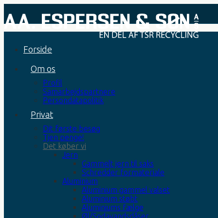
Forside
Om os
Profil
Samarbejdspartnere
Persondatapolitik
Privat
Dit første besøg
Tjen penge!
Det køber vi
Jern
Gammelt jern til saks
Schredder formateriale
Aluminium
Aluminium gammel valset
Aluminium støbt
Aluminiums fælge
Øl/Sodavandsdåser