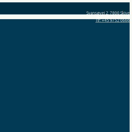
Svansøvej 2, 7800 Skive
Tlf: +45 9752 0666​