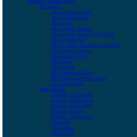
Metaller kvalitetskrav
Aluminium
Alu ny blank plade
Alu ny blank tråd
Alu offset
Alu profiler blanke
Alu profiler med farve og lak
Alu profiler ISO
Alu ny plade med farve og folie
Alu-kobber kølere
Aluminium støbt
Alu fælge
Alu spåner
Øl/Sodavandsdåser
Aluminium gammel valset
Alu konstruktal
Rødmetaller
Kobber tråd blank
Kobber luftledning
Kobber elektrolyt
Kobber kerze
Kobber raffinering
Rødgods
Tinbronze
Alubronze