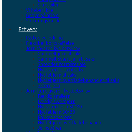
Skrotbiler
Vi køber ikke
Gebyr på affald
Sorterings Guide
Erhverv
Råd og vejledning
Fleksibel bortskaffelse
Jern råvarer kvalitetskrav
Gammelt jern til saks
Gammelt svært jern til saks
Shredder formateriale
Nyt svært jern til saks
Nyt let jern til saks
Nyt let jern overfladebehandlet til saks
Skærejern
Jern færdigvarer kvalitetskrav
Færdig småjern
Færdig svært jern
Nyt svært jern 30*30
Nyt let jern 30*30
Pakker sort jern
Nyt let jern overfladebehandlet
Jernspåner