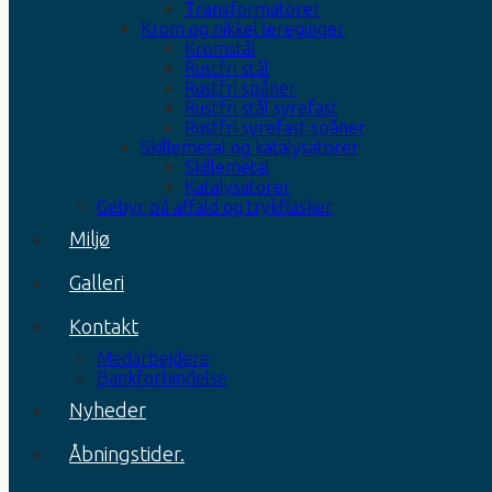
Transformatorer
Krom og nikkel lereginger
Kromstål
Rustfri stål
Rustfri spåner
Rustfri stål syrefast
Rustfri syrefast spåner
Skillemetal og katalysatorer
Skillemetal
Katalysatorer
Gebyr på affald og trykflasker
Miljø
Galleri
Kontakt
Medarbejdere
Bankforbindelse
Nyheder
Åbningstider.