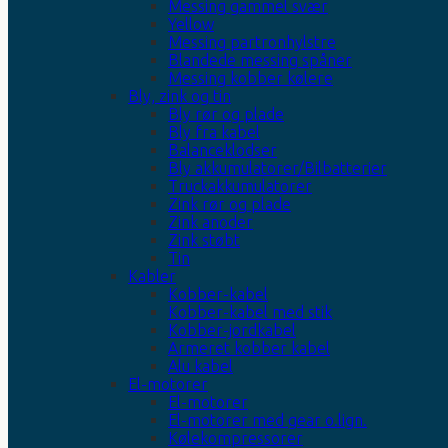
Messing gammel svær
Yellow
Messing partronhylstre
Blandede messing spåner
Messing kobber kølere
Bly, zink og tin
Bly rør og plade
Bly fra kabel
Balanceklodser
Bly akkumulatorer/Bilbatterier
Truckakkumulatorer
Zink rør og plade
Zink anoder
Zink støbt
Tin
Kabler
Kobber-kabel
Kobber-kabel med stik
Kobber-jordkabel
Armeret kobber kabel
Alu kabel
El-motorer
El-motorer
El-motorer med gear o.lign.
Kølekompressorer