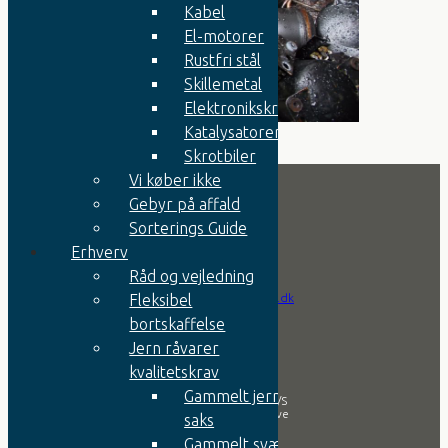
Kabel
El-motorer
Rustfri stål
Skillemetal
Elektronikskrot
Katalysatorer
Skrotbiler
Vi køber ikke
Gebyr på affald
Sorterings Guide
Kontakt
Erhverv
Råd og vejledning
Tlf.:
+45 9752 0666
Email:
info@jernesper.dk
Fleksibel
bortskaffelse
Firma
Jern råvarer
kvalitetskrav
Gammelt jern til
Aa. Espersen & Søn A/S
Svansøvej 2, 7800 Skive
saks
CVR nr.: 42607819
Gammelt svært