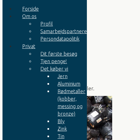
Forside
Om os
Profil
El-motorer
Samarbejdspartnere
El-motorer med gear o. lign.
Persondatapolitik
Kølekompressorer
Transformatorer
Privat
Erhverv
Dit første besøg
Metaller kvalitetskrav
Tjen penge!
El-motorer med mere
Det køber vi
Kølekompressorer
Jern
Aluminium
Fra korrekt miljøbehandlede kølemøbler.
Rødmetaller
(kobber,
messing og
bronze)
Bly
Zink
Tin